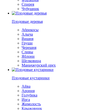
Спирея
Чубушник
Плодовые деревья
Абрикосы
Алыча
Вишня
Груши
Черешня
Сливы
Яблони
Шелковица
Маньчжурский орех
Плодовые кустарники
Айва
Арония
Голубика
Ирга
Жимолость
Крыжовник