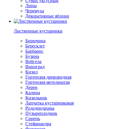
Сумах уксусный
Липы
Черемуха
Декоративные яблони
Лиственные кустарники
Бирючина
Бересклет
Барбарис
Бузина
Вейгела
Виноград
Кизил
Гортензия древовидная
Гортензия метельчатая
Дерен
Калина
Кизильник
Лапчатка кустарниковая
Рододендроны
Пузыреплодник
Сирень
Стефанандра
Форзиция