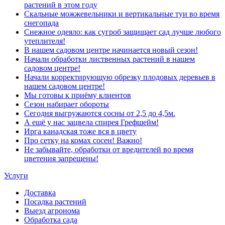
растений в этом году
Скальные можжевельники и вертикальные туи во время
снегопада
Снежное одеяло: как сугроб защищает сад лучше любого
утеплителя!
В нашем садовом центре начинается новый сезон!
Начали обработки лиственных растений в нашем
садовом центре!
Начали корректирующую обрезку плодовых деревьев в
нашем садовом центре!
Мы готовы к приёму клиентов
Сезон набирает обороты
Сегодня выгружаются сосны от 2,5 до 4,5м.
А ещё у нас зацвела спирея Грефшейм!
Ирга канадская тоже вся в цвету
Про сетку на комах сосен! Важно!
Не забывайте, обработки от вредителей во время
цветения запрещены!
Услуги
Доставка
Посадка растений
Выезд агронома
Обработка сада