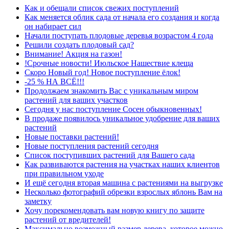
Как и обещали список свежих поступлений
Как меняется облик сада от начала его создания и когда
он набирает сил
Начали поступать плодовые деревья возрастом 4 года
Решили создать плодовый сад?
Внимание! Акция на газон!
!Срочные новости! Июльское Нашествие клеща
Скоро Новый год! Новое поступление ёлок!
-25 % НА ВСЁ!!!
Продолжаем знакомить Вас с уникальным миром
растений для ваших участков
Сегодня у нас поступление Сосен обыкновенных!
В продаже появилось уникальное удобрение для ваших
растений
Новые поставки растений!
Новые поступления растений сегодня
Список поступивших растений для Вашего сада
Как развиваются растения на участках наших клиентов
при правильном уходе
И ещё сегодня вторая машина с растениями на выгрузке
Несколько фотографий обрезки взрослых яблонь Вам на
заметку
Хочу порекомендовать вам новую книгу по защите
растений от вредителей!
Максимально возможный размер дерева, которое можно