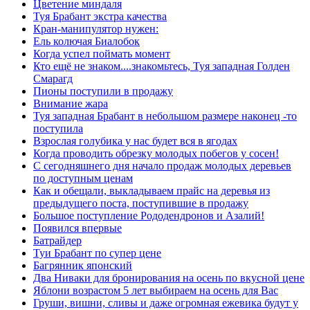
Цветение миндаля
Туя Брабант экстра качества
Кран-манипулятор нужен:
Ель колючая Биалобок
Когда успел поймать момент
Кто ещё не знаком....знакомьтесь, Туя западная Голден
Смарагд
Пионы поступили в продажу
Внимание жара
Туя западная Брабант в небольшом размере наконец -то
поступила
Взрослая голубика у нас будет вся в ягодах
Когда проводить обрезку молодых побегов у сосен!
С сегодняшнего дня начало продаж молодых деревьев
по доступным ценам
Как и обещали, выкладываем прайс на деревья из
предыдущего поста, поступившие в продажу
Большое поступление Рододендронов и Азалий!
Появился впервые
Батрайдер
Туи Брабант по супер цене
Багрянник японский
Два Ниваки для бронирования на осень по вкусной цене
Яблони возрастом 5 лет выбираем на осень для Вас
Груши, вишни, сливы и даже огромная ежевика будут у