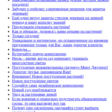
посадить!
Забудьте о побелке: современные решения для защиты
деревьев!
Ещё один метод защиты стволов деревьев на зимний
период в вашу копилку знаний
Продолжаем открывать растения!
Как и обещали, делимся с вами ценами на растения!
Только сегодня!
Уникальное и интересное, но ограниченное по времени
предложение только для Вас, наши дорогие клиенты
Короеды....
Встречайте новую композицию
Июль – время, когда сад начинают украшать
многолетние цветы
Поступление можжевельника среднего Минт Джулепп!
Дорогие друзья, напоминаем Вам!
Внимание! Новое поступления растений!
Новое поступление цветов
Создайте сами дизайнерские композиции
Новый год приближается
Уход за растениями зимой
Если вовремя и правильно подстригать обыкновенные
сосны, то они выглядят вот так
Почему при озеленении ландшафта стоит выбрать