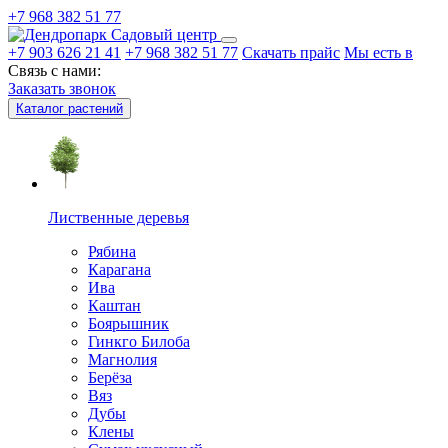
+7 968 382 51 77
Садовый центр
+7 903 626 21 41
+7 968 382 51 77
Скачать прайс
Мы есть в
Связь с нами:
Заказать звонок
Каталог растений
Лиственные деревья
Рябина
Карагана
Ива
Каштан
Боярышник
Гинкго Билоба
Магнолия
Берёза
Вяз
Дубы
Клены