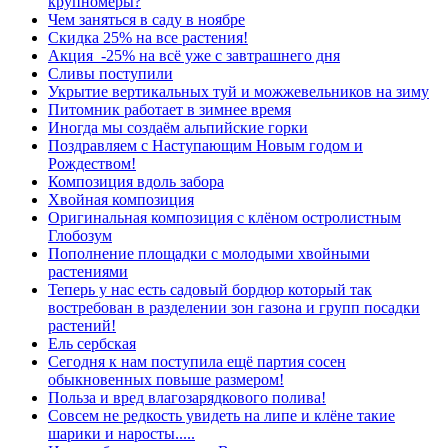
крупномеры?
Чем заняться в саду в ноябре
Скидка 25% на все растения!
Акция -25% на всё уже с завтрашнего дня
Сливы поступили
Укрытие вертикальных туй и можжевельников на зиму
Питомник работает в зимнее время
Иногда мы создаём альпийские горки
Поздравляем с Наступающим Новым годом и
Рождеством!
Композиция вдоль забора
Хвойная композиция
Оригинальная композиция с клёном остролистным
Глобозум
Пополнение площадки с молодыми хвойными
растениями
Теперь у нас есть садовый бордюр который так
востребован в разделении зон газона и групп посадки
растений!
Ель сербская
Сегодня к нам поступила ещё партия сосен
обыкновенных повыше размером!
Польза и вред влагозарядкового полива!
Совсем не редкость увидеть на липе и клёне такие
шарики и наросты.....