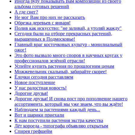
Иногда буду показывать Вам композиции из своего
альбома готовых решений
А где снег?
Не мог Вам про них не рассказать
Обрезка деревьев с января!
Полив как искусство: "не заливай, а утоляй жажду"
Сегодня были на отборе прекрасных растений,
выращенных в Подмосковье!
Главный враг косточковых культур - монилиальный
ожог!
Это фото вызвало много споров в научных кругах у
профессионалов зелёной отрасли!
Успейте купить растения по прошлогним ценам
Можжевельник скальный, забирайте скорее!
Ёлочки сегодня расставляем
Новое поступление
У нас радостная новость!
Дорогие друзья!
Дорогие друзья! И снова пост про пополнение нашего
ассортимента, который мы уже знаем, что вы ждёте!
Наблюдаем за растениями каждый день...
Вот и шарики приехали
К нам поступили растения экстра качества
Лёт короеда - типографа объявляю открытым
Спирея грефшейм