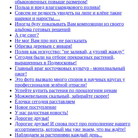
обыкновенных повыше размером!
Польза и вред влагозарядкового полива!
Совсем не редкость увидеть на липе и клёне такие
шарики и наросты.....
Иногда буду показывать Вам композиции из своего
альбома готовых решений
А где снег?
Не мог Вам про них не рассказать
Обрезка деревьев с января!
Полив как искусство: "не заливай, а утоляй жажду"
Сегодня были на отборе прекрасных растений,
выращенных в Подмосковье!
Главный враг косточковых культур - монилиальный
ожог!
Это фото вызвало много споров в научных кругах у
профессионалов зелёной отрасли!
Успейте купить растения по прошлогним ценам
Можжевельник скальный, забирайте скорее!
Ёлочки сегодня расставляем
Новое поступление
У нас радостная новость!
Дорогие друзья!
Дорогие друзья! И снова пост про пополнение нашего
ассортимента, который мы уже знаем, что вы ждёте!
Наблюдаем за растениями каждый день...