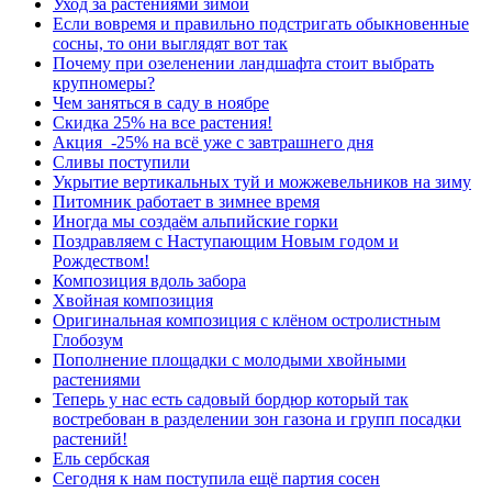
Уход за растениями зимой
Если вовремя и правильно подстригать обыкновенные
сосны, то они выглядят вот так
Почему при озеленении ландшафта стоит выбрать
крупномеры?
Чем заняться в саду в ноябре
Скидка 25% на все растения!
Акция -25% на всё уже с завтрашнего дня
Сливы поступили
Укрытие вертикальных туй и можжевельников на зиму
Питомник работает в зимнее время
Иногда мы создаём альпийские горки
Поздравляем с Наступающим Новым годом и
Рождеством!
Композиция вдоль забора
Хвойная композиция
Оригинальная композиция с клёном остролистным
Глобозум
Пополнение площадки с молодыми хвойными
растениями
Теперь у нас есть садовый бордюр который так
востребован в разделении зон газона и групп посадки
растений!
Ель сербская
Сегодня к нам поступила ещё партия сосен