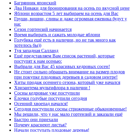
Багрянник японский
Два Ниваки для бронирования на осень по вкусной цене
Яблони возрастом 5 лет выбираем на осень для Вас
Груши, вишни, сливы и даже огромная ежевика будут у
нас
Сезон гортензий начинается
Время выбирать и сажать молодые яблони
Голубика ещё есть в наличии, но не так много как
хотелось бы))
Туя западная Салланд
Ещё представляем Вам список растений, которые
поступят к нам осенью:
Выбрали для Вас 45 красивых кедровых сосен!
Не стоит сильно обращать внимание на размер плодов
при покупке плодовых деревьев в садовом центре!
Хиты продаж осеннего сезона, который уже начался
Хризантема мультифлора в наличии !
Сосны кедровые уже поступили
Ёлочки голубые поступили сегодня
Осенний хвоепад начался!
Сегодня поступили сосны стриженные обыкновенные!
Мы решили, что у нас мало гортензий и заказали ещё
Быстро они приехали
Почему краснеют листья?
Начали поступать плодовые деревья!