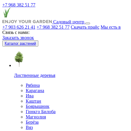
+7 968 382 51 77
Садовый центр
+7 903 626 21 41
+7 968 382 51 77
Скачать прайс
Мы есть в
Связь с нами:
Заказать звонок
Каталог растений
Лиственные деревья
Рябина
Карагана
Ива
Каштан
Боярышник
Гинкго Билоба
Магнолия
Берёза
Вяз