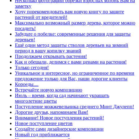
Несколько фотографий обрезки взрослых яблонь Вам на
заметку
Хочу порекомендовать вам новую книгу по защите
растений от вредителей!
Максимально возможный размер дерева, которое можно
посадить!
Забудьте о побелке: современные решения для защиты
деревьев!
Ещё один метод защиты стволов деревьев на зимний
период в вашу копилку знаний
Продолжаем открывать растения!
Как и обещали, делимся с вами ценами на растения!
Только сегодня!
Уникальное и интересное, но ограниченное по времени
предложение только для Вас, наши дорогие клиенты
Короеды....
Встречайте новую композицию
Июль – время, когда сад начинают украшать
многолетние цветы
Поступление можжевельника среднего Минт Джулепп!
Дорогие друзья, напоминаем Вам!
Внимание! Новое поступления растений!
Новое поступление цветов
Создайте сами дизайнерские композиции
Новый год приближается