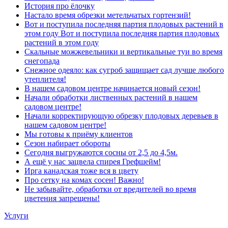
История про ёлочку
Настало время обрезки метельчатых гортензий!
Вот и поступила последняя партия плодовых растений в
этом году Вот и поступила последняя партия плодовых
растений в этом году
Скальные можжевельники и вертикальные туи во время
снегопада
Снежное одеяло: как сугроб защищает сад лучше любого
утеплителя!
В нашем садовом центре начинается новый сезон!
Начали обработки лиственных растений в нашем
садовом центре!
Начали корректирующую обрезку плодовых деревьев в
нашем садовом центре!
Мы готовы к приёму клиентов
Сезон набирает обороты
Сегодня выгружаются сосны от 2,5 до 4,5м.
А ещё у нас зацвела спирея Грефшейм!
Ирга канадская тоже вся в цвету
Про сетку на комах сосен! Важно!
Не забывайте, обработки от вредителей во время
цветения запрещены!
Услуги