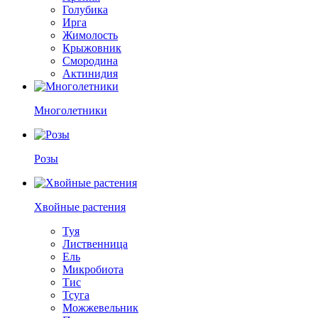
Голубика
Ирга
Жимолость
Крыжовник
Смородина
Актинидия
Многолетники
Розы
Хвойные растения
Туя
Лиственница
Ель
Микробиота
Тис
Тсуга
Можжевельник