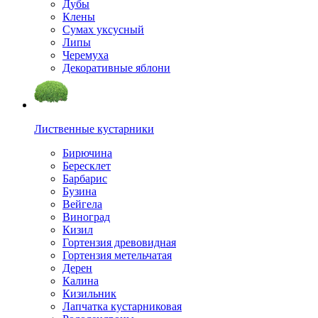
Дубы
Клены
Сумах уксусный
Липы
Черемуха
Декоративные яблони
Лиственные кустарники
Бирючина
Бересклет
Барбарис
Бузина
Вейгела
Виноград
Кизил
Гортензия древовидная
Гортензия метельчатая
Дерен
Калина
Кизильник
Лапчатка кустарниковая