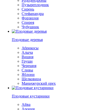
Рододендроны
Пузыреплодник
Сирень
Стефанандра
Форзиция
Спирея
Чубушник
Плодовые деревья
Абрикосы
Алыча
Вишня
Груши
Черешня
Сливы
Яблони
Шелковица
Маньчжурский орех
Плодовые кустарники
Айва
Арония