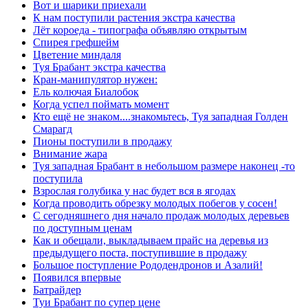
Вот и шарики приехали
К нам поступили растения экстра качества
Лёт короеда - типографа объявляю открытым
Спирея грефшейм
Цветение миндаля
Туя Брабант экстра качества
Кран-манипулятор нужен:
Ель колючая Биалобок
Когда успел поймать момент
Кто ещё не знаком....знакомьтесь, Туя западная Голден
Смарагд
Пионы поступили в продажу
Внимание жара
Туя западная Брабант в небольшом размере наконец -то
поступила
Взрослая голубика у нас будет вся в ягодах
Когда проводить обрезку молодых побегов у сосен!
С сегодняшнего дня начало продаж молодых деревьев
по доступным ценам
Как и обещали, выкладываем прайс на деревья из
предыдущего поста, поступившие в продажу
Большое поступление Рододендронов и Азалий!
Появился впервые
Батрайдер
Туи Брабант по супер цене