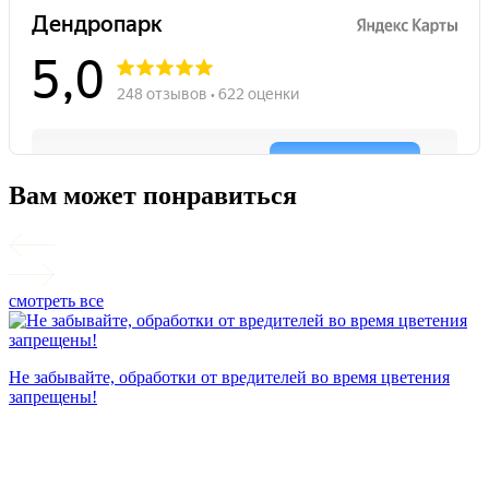
Вам может понравиться
смотреть все
П
Не забывайте, обработки от вредителей во время цветения
запрещены!