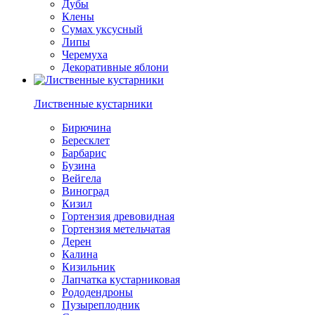
Дубы
Клены
Сумах уксусный
Липы
Черемуха
Декоративные яблони
Лиственные кустарники
Бирючина
Бересклет
Барбарис
Бузина
Вейгела
Виноград
Кизил
Гортензия древовидная
Гортензия метельчатая
Дерен
Калина
Кизильник
Лапчатка кустарниковая
Рододендроны
Пузыреплодник