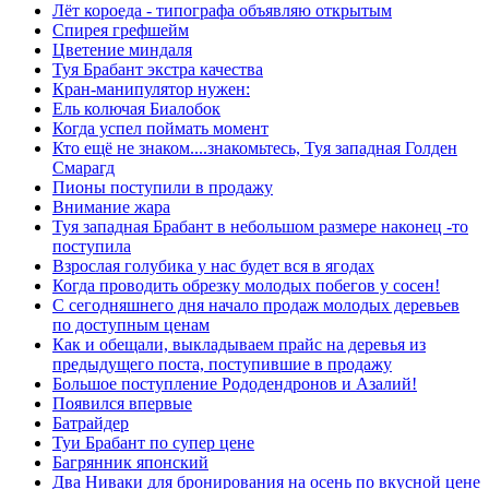
Лёт короеда - типографа объявляю открытым
Спирея грефшейм
Цветение миндаля
Туя Брабант экстра качества
Кран-манипулятор нужен:
Ель колючая Биалобок
Когда успел поймать момент
Кто ещё не знаком....знакомьтесь, Туя западная Голден
Смарагд
Пионы поступили в продажу
Внимание жара
Туя западная Брабант в небольшом размере наконец -то
поступила
Взрослая голубика у нас будет вся в ягодах
Когда проводить обрезку молодых побегов у сосен!
С сегодняшнего дня начало продаж молодых деревьев
по доступным ценам
Как и обещали, выкладываем прайс на деревья из
предыдущего поста, поступившие в продажу
Большое поступление Рододендронов и Азалий!
Появился впервые
Батрайдер
Туи Брабант по супер цене
Багрянник японский
Два Ниваки для бронирования на осень по вкусной цене