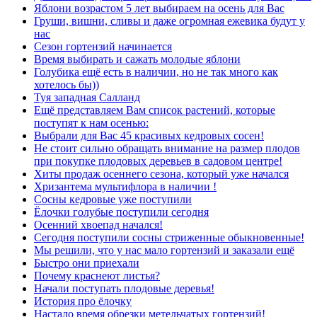
Яблони возрастом 5 лет выбираем на осень для Вас
Груши, вишни, сливы и даже огромная ежевика будут у
нас
Сезон гортензий начинается
Время выбирать и сажать молодые яблони
Голубика ещё есть в наличии, но не так много как
хотелось бы))
Туя западная Салланд
Ещё представляем Вам список растений, которые
поступят к нам осенью:
Выбрали для Вас 45 красивых кедровых сосен!
Не стоит сильно обращать внимание на размер плодов
при покупке плодовых деревьев в садовом центре!
Хиты продаж осеннего сезона, который уже начался
Хризантема мультифлора в наличии !
Сосны кедровые уже поступили
Ёлочки голубые поступили сегодня
Осенний хвоепад начался!
Сегодня поступили сосны стриженные обыкновенные!
Мы решили, что у нас мало гортензий и заказали ещё
Быстро они приехали
Почему краснеют листья?
Начали поступать плодовые деревья!
История про ёлочку
Настало время обрезки метельчатых гортензий!