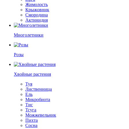
Жимолость
Крыжовник
Смородина
Актинидия
Многолетники
Розы
Хвойные растения
Туя
Лиственница
Ель
Микробиота
Тис
Тсуга
Можжевельник
Пихта
Сосна