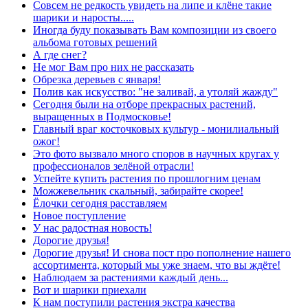
Совсем не редкость увидеть на липе и клёне такие
шарики и наросты.....
Иногда буду показывать Вам композиции из своего
альбома готовых решений
А где снег?
Не мог Вам про них не рассказать
Обрезка деревьев с января!
Полив как искусство: "не заливай, а утоляй жажду"
Сегодня были на отборе прекрасных растений,
выращенных в Подмосковье!
Главный враг косточковых культур - монилиальный
ожог!
Это фото вызвало много споров в научных кругах у
профессионалов зелёной отрасли!
Успейте купить растения по прошлогним ценам
Можжевельник скальный, забирайте скорее!
Ёлочки сегодня расставляем
Новое поступление
У нас радостная новость!
Дорогие друзья!
Дорогие друзья! И снова пост про пополнение нашего
ассортимента, который мы уже знаем, что вы ждёте!
Наблюдаем за растениями каждый день...
Вот и шарики приехали
К нам поступили растения экстра качества