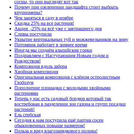
сосны, то они выглядят вот так
Почему при озеленении ландшафта стоит выбрать
крупномеры?
Чем заняться в саду в ноябре
Скидка 25% на все растения!
Акция -25% на всё уже с завтрашнего дня
Сливы поступили
Укрытие вертикальных туй и можжевельников на зиму
Питомник работает в зимнее время
Иногда мы создаём альпийские горки
Поздравляем с Наступающим Новым годом и
Рождеством!
Композиция вдоль забора
Хвойная композиция
Оригинальная композиция с клёном остролистным
Глобозум
Пополнение площадки с молодыми хвойными
растениями
Теперь у нас есть садовый бордюр который так
востребован в разделении зон газона и групп посадки
растений!
Ель сербская
Сегодня к нам поступила ещё партия сосен
обыкновенных повыше размером!
Польза и вред влагозарядкового полива!