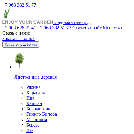
+7 968 382 51 77
Садовый центр
+7 903 626 21 41
+7 968 382 51 77
Скачать прайс
Мы есть в
Связь с нами:
Заказать звонок
Каталог растений
Лиственные деревья
Рябина
Карагана
Ива
Каштан
Боярышник
Гинкго Билоба
Магнолия
Берёза
Вяз