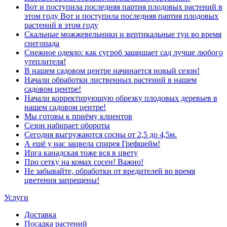
Вот и поступила последняя партия плодовых растений в
этом году Вот и поступила последняя партия плодовых
растений в этом году
Скальные можжевельники и вертикальные туи во время
снегопада
Снежное одеяло: как сугроб защищает сад лучше любого
утеплителя!
В нашем садовом центре начинается новый сезон!
Начали обработки лиственных растений в нашем
садовом центре!
Начали корректирующую обрезку плодовых деревьев в
нашем садовом центре!
Мы готовы к приёму клиентов
Сезон набирает обороты
Сегодня выгружаются сосны от 2,5 до 4,5м.
А ещё у нас зацвела спирея Грефшейм!
Ирга канадская тоже вся в цвету
Про сетку на комах сосен! Важно!
Не забывайте, обработки от вредителей во время
цветения запрещены!
Услуги
Доставка
Посадка растений