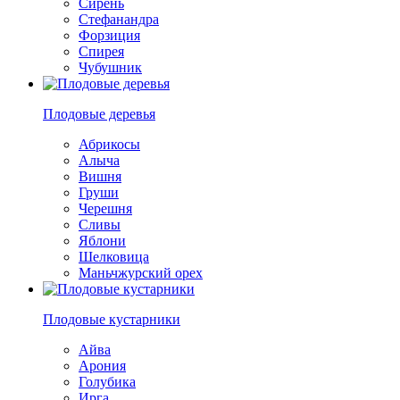
Сирень
Стефанандра
Форзиция
Спирея
Чубушник
Плодовые деревья
Абрикосы
Алыча
Вишня
Груши
Черешня
Сливы
Яблони
Шелковица
Маньчжурский орех
Плодовые кустарники
Айва
Арония
Голубика
Ирга