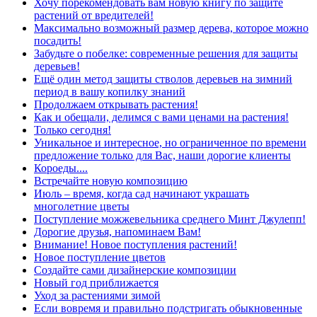
Хочу порекомендовать вам новую книгу по защите
растений от вредителей!
Максимально возможный размер дерева, которое можно
посадить!
Забудьте о побелке: современные решения для защиты
деревьев!
Ещё один метод защиты стволов деревьев на зимний
период в вашу копилку знаний
Продолжаем открывать растения!
Как и обещали, делимся с вами ценами на растения!
Только сегодня!
Уникальное и интересное, но ограниченное по времени
предложение только для Вас, наши дорогие клиенты
Короеды....
Встречайте новую композицию
Июль – время, когда сад начинают украшать
многолетние цветы
Поступление можжевельника среднего Минт Джулепп!
Дорогие друзья, напоминаем Вам!
Внимание! Новое поступления растений!
Новое поступление цветов
Создайте сами дизайнерские композиции
Новый год приближается
Уход за растениями зимой
Если вовремя и правильно подстригать обыкновенные