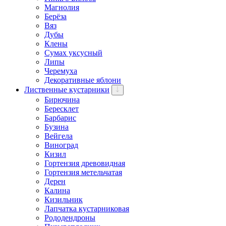
Магнолия
Берёза
Вяз
Дубы
Клены
Сумах уксусный
Липы
Черемуха
Декоративные яблони
Лиственные кустарники
Бирючина
Бересклет
Барбарис
Бузина
Вейгела
Виноград
Кизил
Гортензия древовидная
Гортензия метельчатая
Дерен
Калина
Кизильник
Лапчатка кустарниковая
Рододендроны