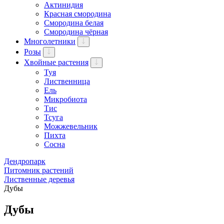
Актинидия
Красная смородина
Смородина белая
Смородина чёрная
Многолетники
Розы
Хвойные растения
Туя
Лиственница
Ель
Микробиота
Тис
Тсуга
Можжевельник
Пихта
Сосна
Дендропарк
Питомник растений
Лиственные деревья
Дубы
Дубы