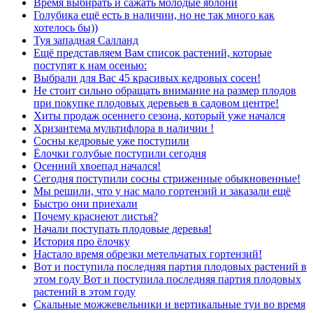
Время выбирать и сажать молодые яблони
Голубика ещё есть в наличии, но не так много как
хотелось бы))
Туя западная Салланд
Ещё представляем Вам список растений, которые
поступят к нам осенью:
Выбрали для Вас 45 красивых кедровых сосен!
Не стоит сильно обращать внимание на размер плодов
при покупке плодовых деревьев в садовом центре!
Хиты продаж осеннего сезона, который уже начался
Хризантема мультифлора в наличии !
Сосны кедровые уже поступили
Ёлочки голубые поступили сегодня
Осенний хвоепад начался!
Сегодня поступили сосны стриженные обыкновенные!
Мы решили, что у нас мало гортензий и заказали ещё
Быстро они приехали
Почему краснеют листья?
Начали поступать плодовые деревья!
История про ёлочку
Настало время обрезки метельчатых гортензий!
Вот и поступила последняя партия плодовых растений в
этом году Вот и поступила последняя партия плодовых
растений в этом году
Скальные можжевельники и вертикальные туи во время