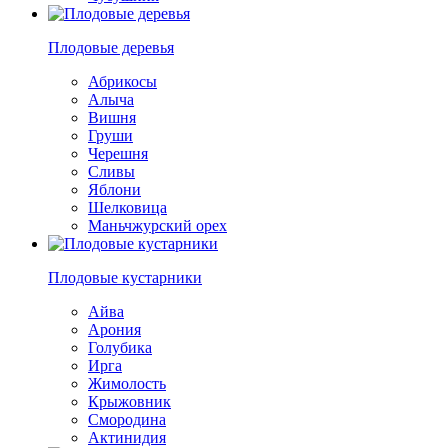
Плодовые деревья
Абрикосы
Алыча
Вишня
Груши
Черешня
Сливы
Яблони
Шелковица
Маньчжурский орех
Плодовые кустарники
Айва
Арония
Голубика
Ирга
Жимолость
Крыжовник
Смородина
Актинидия