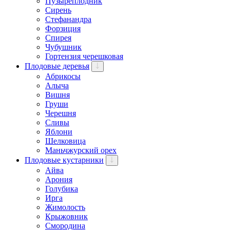
Пузыреплодник
Сирень
Стефанандра
Форзиция
Спирея
Чубушник
Гортензия черешковая
Плодовые деревья
Абрикосы
Алыча
Вишня
Груши
Черешня
Сливы
Яблони
Шелковица
Маньчжурский орех
Плодовые кустарники
Айва
Арония
Голубика
Ирга
Жимолость
Крыжовник
Смородина