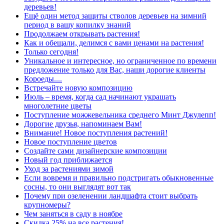
деревьев!
Ещё один метод защиты стволов деревьев на зимний
период в вашу копилку знаний
Продолжаем открывать растения!
Как и обещали, делимся с вами ценами на растения!
Только сегодня!
Уникальное и интересное, но ограниченное по времени
предложение только для Вас, наши дорогие клиенты
Короеды....
Встречайте новую композицию
Июль – время, когда сад начинают украшать
многолетние цветы
Поступление можжевельника среднего Минт Джулепп!
Дорогие друзья, напоминаем Вам!
Внимание! Новое поступления растений!
Новое поступление цветов
Создайте сами дизайнерские композиции
Новый год приближается
Уход за растениями зимой
Если вовремя и правильно подстригать обыкновенные
сосны, то они выглядят вот так
Почему при озеленении ландшафта стоит выбрать
крупномеры?
Чем заняться в саду в ноябре
Скидка 25% на все растения!