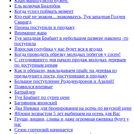
Кран-манипулятор нужен:
Ель колючая Биалобок
Когда успел поймать момент
Кто ещё не знаком....знакомьтесь, Туя западная Голден
Смарагд
Пионы поступили в продажу
Внимание жара
Туя западная Брабант в небольшом размере наконец -то
поступила
Взрослая голубика у нас будет вся в ягодах
Когда проводить обрезку молодых побегов у сосен!
С сегодняшнего дня начало продаж молодых деревьев
по доступным ценам
Как и обещали, выкладываем прайс на деревья из
предыдущего поста, поступившие в продажу
Большое поступление Рододендронов и Азалий!
Появился впервые
Батрайдер
Туи Брабант по супер цене
Багрянник японский
Два Ниваки для бронирования на осень по вкусной цене
Яблони возрастом 5 лет выбираем на осень для Вас
Груши, вишни, сливы и даже огромная ежевика будут у
нас
Сезон гортензий начинается