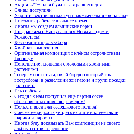
Акция -25% на всё уже с завтрашнего дня
Сливы поступили
Укрытие вертикальных туй и можжевельников на зиму
Питомник работает в зимнее время
Иногда мы создаём альпийские горки
Поздравляем с Наступающим Новым годом и
Рождеством!
Композиция вдоль забора
Хвойная композиция
Оригинальная композиция с клёном остролистным
Глобозум
Пополнение площадки с молодыми хвойными
растениями
Теперь у нас есть садовый бордюр который так
востребован в разделении зон газона и групп посадки
растений!
Ель сербская
Сегодня к нам поступила ещё партия сосен
обыкновенных повыше размером!
Польза и вред влагозарядкового полива!
Совсем не редкость увидеть на липе и клёне такие
шарики и наросты.....
Иногда буду показывать Вам композиции из своего
альбома готовых решений
А где снег?