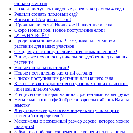
он набирает сил
Начали поступать плодовые деревья возрастом 4 года
Решили создать плодовый сад?
Внимание! Акция на газон!
!Срочные новости! Июльское Нашествие клеща
Скоро Новый год! Новое поступление ёлок!
-25 % НА ВСЁ!!!
Продолжаем знакомить Вас с уникальным миром
растений для ваших участков
Сегодня у нас поступление Сосен обыкновенных!
В продаже появилось уникальное удобрение для ваших
растений
Новые поставки растений!
Новые поступления растений сегодня
Список поступивших растений для Вашего сада
Как развиваются растения на участках наших клиентов
при правильном уходе
И ещё сегодня вторая машина с растениями на выгрузке
Несколько фотографий обрезки взрослых яблонь Вам на
заметку
Хочу порекомендовать вам новую книгу по защите
растений от вредителей!
Максимально возможный размер дерева, которое можно
посадить!
Забудьте о побелке: современные решения для защиты