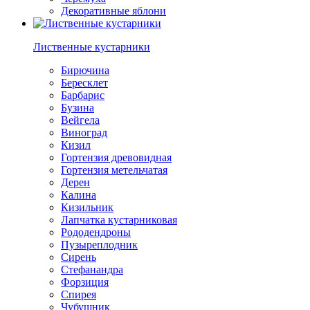
Декоративные яблони
Лиственные кустарники
Бирючина
Бересклет
Барбарис
Бузина
Вейгела
Виноград
Кизил
Гортензия древовидная
Гортензия метельчатая
Дерен
Калина
Кизильник
Лапчатка кустарниковая
Рододендроны
Пузыреплодник
Сирень
Стефанандра
Форзиция
Спирея
Чубушник