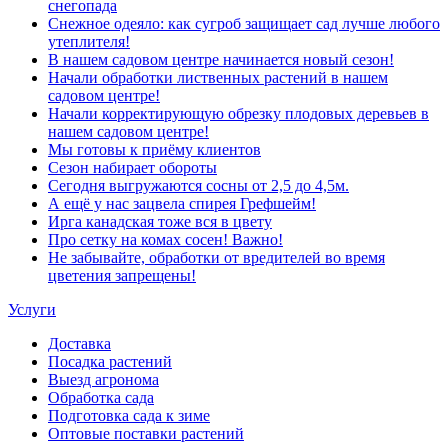
снегопада
Снежное одеяло: как сугроб защищает сад лучше любого
утеплителя!
В нашем садовом центре начинается новый сезон!
Начали обработки лиственных растений в нашем
садовом центре!
Начали корректирующую обрезку плодовых деревьев в
нашем садовом центре!
Мы готовы к приёму клиентов
Сезон набирает обороты
Сегодня выгружаются сосны от 2,5 до 4,5м.
А ещё у нас зацвела спирея Грефшейм!
Ирга канадская тоже вся в цвету
Про сетку на комах сосен! Важно!
Не забывайте, обработки от вредителей во время
цветения запрещены!
Услуги
Доставка
Посадка растений
Выезд агронома
Обработка сада
Подготовка сада к зиме
Оптовые поставки растений