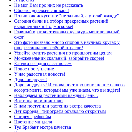
Не мог Вам про них не рассказать
Обрезка деревьев с января!
Полив как искусство: "не заливай, а утоляй жажду"
Сегодня были на отборе прекрасных растений,
выращенных в Подмосковье!
Главный враг косточковых культур - монилиальный
ожог!
Это фото вызвало много споров в научных кругах у
профессионалов зелёной отрасли!
Успейте купить растения по прошлогним ценам
Можжевельник скальный, забирайте скорее!
Ёлочки сегодня расставляем
Новое поступление
У нас радостная новость!
Дорогие друзья!
Дорогие друзья! И снова пост про пополнение нашего
ассортимента, который мы уже знаем, что вы ждёте!
Наблюдаем за растениями каждый день...
Вот и шарики приехали
К нам поступили растения экстра качества
Лёт короеда - типографа объявляю открытым
Спирея грефшейм
Цветение миндаля
Туя Брабант экстра качества