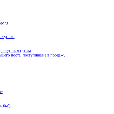
арагд
оступила
 доступным ценам
дущего поста, поступившие в продажу
ас
ь бы))