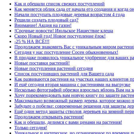
Как и обещали список свежих поступлений
Как меняется облик сада от начала его создания и когда о
Начали поступать плодовые деревья возрастом 4 года
Решили создать плодовый сад?
Внимание! Акция на газон!
!Срочные новости! Июльское Нашествие клеща
Скоро Новый год! Новое поступление ёлок!
-25 % НА ВСЁ!!!
Продолжаем знакомить Вас с уникальным миром растений
Сегодня у нас поступление Сосен обыкновенных!
В продаже появилось уникальное удобрение для ваших р
Новые поставки растений!
Новые поступления растений сегодня
Список поступивших растений для Вашего сада
Как развиваются растения на участках наших клиентов п
И ещё сегодня вторая машина с растениями на выгрузке
Несколько фотографий обрезки взрослых яблонь Вам на з
Хочу порекомендовать вам новую книгу по защите растен
Максимально возможный размер дерева, которое можно п
Забудьте о побелке: современные решения для защиты дер
Ещё один метод защиты стволов деревьев на зимний пер
Продолжаем открывать растения!
Как и обещали, делимся с вами ценами на растения!
Только сегодня!
Уникальное и интересное, но ограниченное по времени п