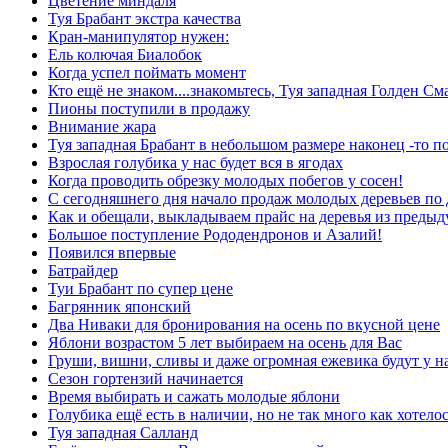
Цветение миндаля
Туя Брабант экстра качества
Кран-манипулятор нужен:
Ель колючая Биалобок
Когда успел поймать момент
Кто ещё не знаком....знакомьтесь, Туя западная Голден См
Пионы поступили в продажу
Внимание жара
Туя западная Брабант в небольшом размере наконец -то п
Взрослая голубика у нас будет вся в ягодах
Когда проводить обрезку молодых побегов у сосен!
С сегодняшнего дня начало продаж молодых деревьев по
Как и обещали, выкладываем прайс на деревья из преды
Большое поступление Рододендронов и Азалий!
Появился впервые
Батрайдер
Туи Брабант по супер цене
Багрянник японский
Два Ниваки для бронирования на осень по вкусной цене
Яблони возрастом 5 лет выбираем на осень для Вас
Груши, вишни, сливы и даже огромная ежевика будут у н
Сезон гортензий начинается
Время выбирать и сажать молодые яблони
Голубика ещё есть в наличии, но не так много как хотелос
Туя западная Салланд