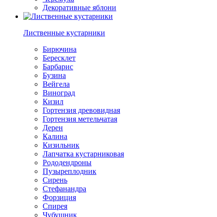
Декоративные яблони
Лиственные кустарники
Бирючина
Бересклет
Барбарис
Бузина
Вейгела
Виноград
Кизил
Гортензия древовидная
Гортензия метельчатая
Дерен
Калина
Кизильник
Лапчатка кустарниковая
Рододендроны
Пузыреплодник
Сирень
Стефанандра
Форзиция
Спирея
Чубушник