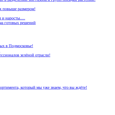
х повыше размером!
и наросты.....
ома готовых решений
ых в Подмосковье!
!
ессионалов зелёной отрасли!
ортимента, который мы уже знаем, что вы ждёте!