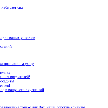
н набирает сил
 для ваших участков
астений
ри правильном уходе
аметку
ий от вредителей!
осадить!
евьев!
иод в вашу копилку знаний
редложение только для Вас, наши дорогие клиенты