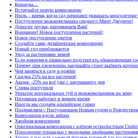
Короеды....
Встречайте новую композицию
Июль – время, когда сад начинают украшать многолетние
Поступление можжевельника среднего Минт Джулепп!
Дорогие друзья, напоминаем Вам!
Внимание! Новое поступления растений!
Новое поступление цветов
Создайте сами дизайнерские композиции
Новый год приближается
Уход за растениями зимой
Если вовремя и правильно подстригать обыкновенные сос
Почему при озеленении ландшафта стоит выбрать крупн
Чем заняться в саду в ноябре
Скидка 25% на все растения!
Акция -25% на всё уже с завтрашнего дня
Сливы поступили
Укрытие вертикальных туй и можжевельников на зиму
Питомник работает в зимнее время
Иногда мы создаём альпийские горки
Поздравляем с Наступающим Новым годом и Рождеством
Композиция вдоль забора
Хвойная композиция
Оригинальная композиция с клёном остролистным Глобо
Пополнение площадки с молодыми хвойными растениям
Теперь у нас есть садовый бордюр который так востребов