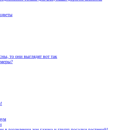
 цветы
ны, то они выглядят вот так
омеры?
!
зум
и
ан в разделении зон газона и групп посадки растений!