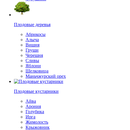
Плодовые деревья
Абрикосы
Алыча
Вишня
Груши
Черешня
Сливы
Яблони
Шелковица
Маньчжурский орех
Плодовые кустарники
Айва
Арония
Голубика
Ирга
Жимолость
Крыжовник