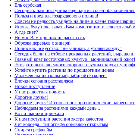
Ель сербская
Сегодня к нам поступила ещё партия сосен обыкновенны
Польза и вред влагозарядкового полива!
Совсем не редкость увидеть на липе и клёне такие шарики 
Иногда буду показывать Вам композиции из своего альб
А где снег?
Не мог Вам про них не рассказать
Обрезка деревьев с января!
Полив как искусство: "не заливай, а утоляй жажду"
Сегодня были на отборе прекрасных растений, выращенн
Главный враг косточковых культур - монилиальный ожог
Это фото вызвало много споров в научных кругах у проф
Успейте купить растения по прошлогним ценам
Можжевельник скальный, забирайте скорее!
Ёлочки сегодня расставляем
Новое поступление
У нас радостная новость!
Дорогие друзья!
Дорогие друзья! И снова пост про пополнение нашего асс
Наблюдаем за растениями каждый день...
Вот и шарики приехали
К нам поступили растения экстра качества
Лёт короеда - типографа объявляю открытым
Спирея грефшейм