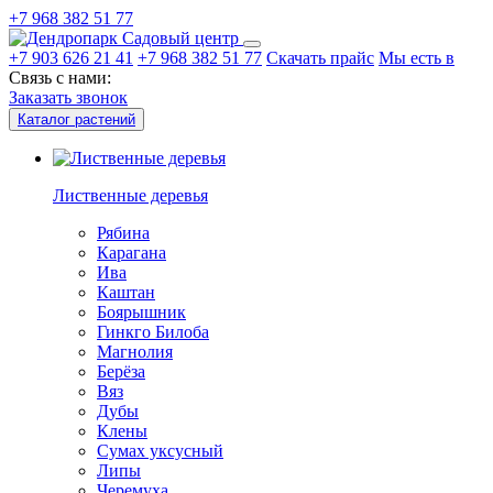
+7 968 382 51 77
Садовый центр
+7 903 626 21 41
+7 968 382 51 77
Скачать прайс
Мы есть в
Связь с нами:
Заказать звонок
Каталог растений
Лиственные деревья
Рябина
Карагана
Ива
Каштан
Боярышник
Гинкго Билоба
Магнолия
Берёза
Вяз
Дубы
Клены
Сумах уксусный
Липы
Черемуха