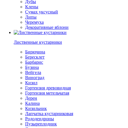
Дубы
Клены
Сумах уксусный
Липы
Черемуха
Декоративные яблони
Лиственные кустарники
Бирючина
Бересклет
Барбарис
Бузина
Вейгела
Виноград
Кизил
Гортензия древовидная
Гортензия метельчатая
Дерен
Калина
Кизильник
Лапчатка кустарниковая
Рододендроны
Пузыреплодник