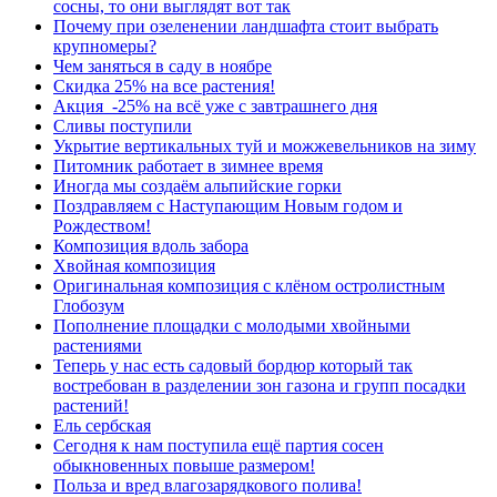
сосны, то они выглядят вот так
Почему при озеленении ландшафта стоит выбрать
крупномеры?
Чем заняться в саду в ноябре
Скидка 25% на все растения!
Акция -25% на всё уже с завтрашнего дня
Сливы поступили
Укрытие вертикальных туй и можжевельников на зиму
Питомник работает в зимнее время
Иногда мы создаём альпийские горки
Поздравляем с Наступающим Новым годом и
Рождеством!
Композиция вдоль забора
Хвойная композиция
Оригинальная композиция с клёном остролистным
Глобозум
Пополнение площадки с молодыми хвойными
растениями
Теперь у нас есть садовый бордюр который так
востребован в разделении зон газона и групп посадки
растений!
Ель сербская
Сегодня к нам поступила ещё партия сосен
обыкновенных повыше размером!
Польза и вред влагозарядкового полива!