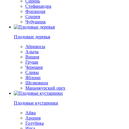
Сирень
Стефанандра
Форзиция
Спирея
Чубушник
Плодовые деревья
Абрикосы
Алыча
Вишня
Груши
Черешня
Сливы
Яблони
Шелковица
Маньчжурский орех
Плодовые кустарники
Айва
Арония
Голубика
Ирга