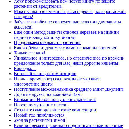
Хочу порекомендовать вам новую книгу по защите
растений от вредителей!
Максимально возможный размер дерева, которое можно
посадить!
Забудьте о побелке: современные решения для защиты
деревьев!
Ещё один метод защиты стволов деревьев на зимний
период в вашу копилку знаний
Продолжаем открывать растения!
Как и обещали, делимся с вами ценами на растения!
Только сегодня!
Уникальное и интересное, но ограниченное по времени
предложение только для Вас, наши дорогие клиенты
Короеды....
Встречайте новую композицию
Июль – время, когда сад начинают украшать
многолетние цветы
Поступление можжевельника среднего Минт Джулепп!
Дорогие друзья, напоминаем Вам!
Внимание! Новое поступления растений!
Новое поступление цветов
Создайте сами дизайнерские композиции
Новый год приближается
Уход за растениями зимой
Если вовремя и правильно подстригать обыкновенные