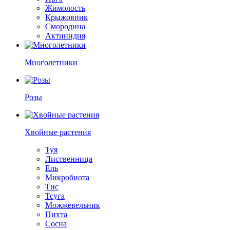
Жимолость
Крыжовник
Смородина
Актинидия
Многолетники
Розы
Хвойные растения
Туя
Лиственница
Ель
Микробиота
Тис
Тсуга
Можжевельник
Пихта
Сосна