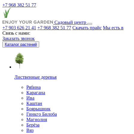
+7 968 382 51 77
Садовый центр
+7 903 626 21 41
+7 968 382 51 77
Скачать прайс
Мы есть в
Связь с нами:
Заказать звонок
Каталог растений
Лиственные деревья
Рябина
Карагана
Ива
Каштан
Боярышник
Гинкго Билоба
Магнолия
Берёза
Вяз