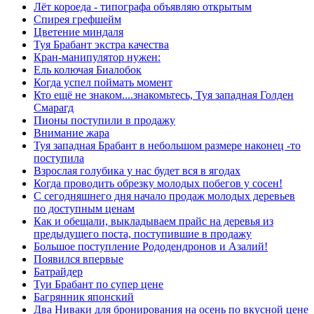
Лёт короеда - типографа объявляю открытым
Спирея грефшейм
Цветение миндаля
Туя Брабант экстра качества
Кран-манипулятор нужен:
Ель колючая Биалобок
Когда успел поймать момент
Кто ещё не знаком....знакомьтесь, Туя западная Голден
Смарагд
Пионы поступили в продажу
Внимание жара
Туя западная Брабант в небольшом размере наконец -то
поступила
Взрослая голубика у нас будет вся в ягодах
Когда проводить обрезку молодых побегов у сосен!
С сегодняшнего дня начало продаж молодых деревьев
по доступным ценам
Как и обещали, выкладываем прайс на деревья из
предыдущего поста, поступившие в продажу
Большое поступление Рододендронов и Азалий!
Появился впервые
Батрайдер
Туи Брабант по супер цене
Багрянник японский
Два Ниваки для бронирования на осень по вкусной цене