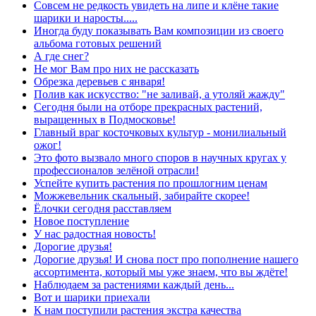
Совсем не редкость увидеть на липе и клёне такие
шарики и наросты.....
Иногда буду показывать Вам композиции из своего
альбома готовых решений
А где снег?
Не мог Вам про них не рассказать
Обрезка деревьев с января!
Полив как искусство: "не заливай, а утоляй жажду"
Сегодня были на отборе прекрасных растений,
выращенных в Подмосковье!
Главный враг косточковых культур - монилиальный
ожог!
Это фото вызвало много споров в научных кругах у
профессионалов зелёной отрасли!
Успейте купить растения по прошлогним ценам
Можжевельник скальный, забирайте скорее!
Ёлочки сегодня расставляем
Новое поступление
У нас радостная новость!
Дорогие друзья!
Дорогие друзья! И снова пост про пополнение нашего
ассортимента, который мы уже знаем, что вы ждёте!
Наблюдаем за растениями каждый день...
Вот и шарики приехали
К нам поступили растения экстра качества