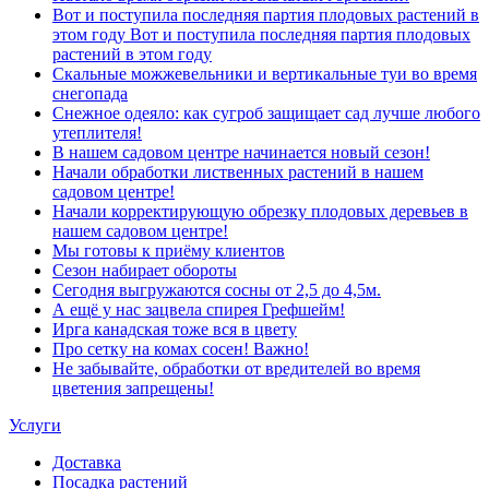
Вот и поступила последняя партия плодовых растений в
этом году Вот и поступила последняя партия плодовых
растений в этом году
Скальные можжевельники и вертикальные туи во время
снегопада
Снежное одеяло: как сугроб защищает сад лучше любого
утеплителя!
В нашем садовом центре начинается новый сезон!
Начали обработки лиственных растений в нашем
садовом центре!
Начали корректирующую обрезку плодовых деревьев в
нашем садовом центре!
Мы готовы к приёму клиентов
Сезон набирает обороты
Сегодня выгружаются сосны от 2,5 до 4,5м.
А ещё у нас зацвела спирея Грефшейм!
Ирга канадская тоже вся в цвету
Про сетку на комах сосен! Важно!
Не забывайте, обработки от вредителей во время
цветения запрещены!
Услуги
Доставка
Посадка растений