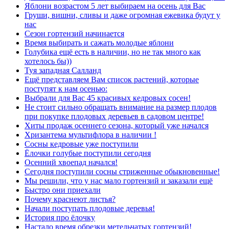
Яблони возрастом 5 лет выбираем на осень для Вас
Груши, вишни, сливы и даже огромная ежевика будут у
нас
Сезон гортензий начинается
Время выбирать и сажать молодые яблони
Голубика ещё есть в наличии, но не так много как
хотелось бы))
Туя западная Салланд
Ещё представляем Вам список растений, которые
поступят к нам осенью:
Выбрали для Вас 45 красивых кедровых сосен!
Не стоит сильно обращать внимание на размер плодов
при покупке плодовых деревьев в садовом центре!
Хиты продаж осеннего сезона, который уже начался
Хризантема мультифлора в наличии !
Сосны кедровые уже поступили
Ёлочки голубые поступили сегодня
Осенний хвоепад начался!
Сегодня поступили сосны стриженные обыкновенные!
Мы решили, что у нас мало гортензий и заказали ещё
Быстро они приехали
Почему краснеют листья?
Начали поступать плодовые деревья!
История про ёлочку
Настало время обрезки метельчатых гортензий!